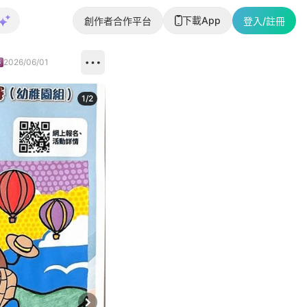
下載App
創作者合作平台
登入/註冊
2026/06/01
1
/
2
即睇更多社