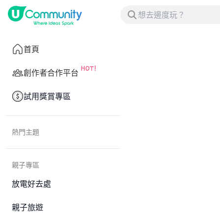
首頁
創作者合作平台
試用獎賞專區
熱門主題
親子專區
放電好去處
親子旅遊