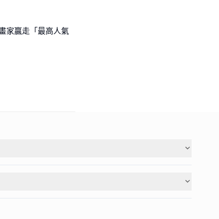
l級小畫家贏走「最高人氣