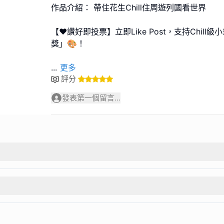
作品介紹： 帶住花生Chill住周遊列國看世界
【❤️讚好即投票】立即Like Post，支持Chil
獎」🎨！
...
更多
評分
發表第一個留言...