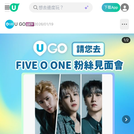
下載App
U GO
2026/01/19
1
/
2
Next