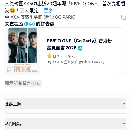
人氣韓團SS501出道20週年嘅「FIVE O ONE」首次亮相香
港🤩！三人限定
...
更多
AXA 安盛創夢館 (西沙 GO PARK)
文章提及
的好去處
FIVE O ONE《Go Party》香港粉
絲見面會 2026
368
人想去
AXA 安盛創夢館 (西沙 GO PARK)
顯示所有留言(
11
)...
社群主題
熱門地點