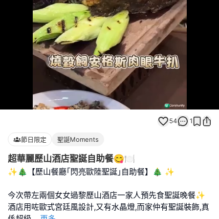
Loaded
:
Unmute
72.00%
54
1
節日限定
聖誕Moments
超華麗歷山酒店聖誕自助餐😋🍽️
✨🎄【歷山餐廳｢閃亮歐陸聖誕｣自助餐】🎄 ✨
今次帶左兩個女女過黎歷山酒店一家人預先食聖誕晚餐✨
酒店用咗歐式宮廷風設計,又有水晶燈,而家仲有聖誕裝飾,真
係超級
...
更多