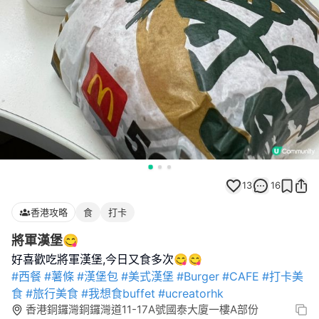
13
16
香港攻略
食
打卡
將軍漢堡😋
#西餐
#薯條
#漢堡包
#美式漢堡
#Burger
#CAFE
#打卡美
食
#旅行美食
#我想食buffet
#ucreatorhk
香港銅鑼灣銅鑼灣道11-17A號國泰大廈一樓A部份