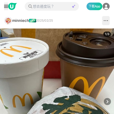
下載App
minniech
2025/02/25
1
/
3
Next