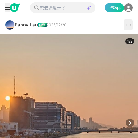
下載App
Fanny Lau
2025/12/20
1
/
2
Next