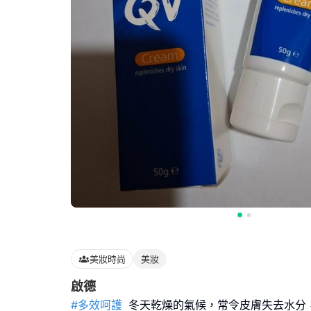
美妝時尚
美妝
啟德
#多效呵護
冬天乾燥的氣候，常令皮膚失去水分