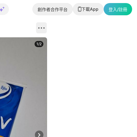
下載App
創作者合作平台
登入/註冊
1
/
2
即睇更多社