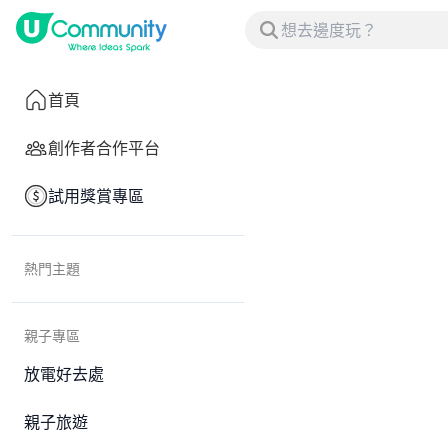
首頁
創作者合作平台
試用獎賞專區
熱門主題
親子專區
放電好去處
親子旅遊