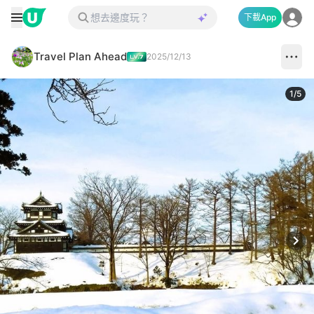
下載App
Travel Plan Ahead
2025/12/13
1
/
5
Next