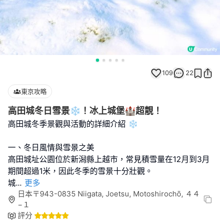
109
22
東京攻略
高田城冬日雪景❄️！冰上城堡🏰超靚！
高田城冬季景觀與活動的詳細介紹 ❄️
一、冬日風情與雪景之美
高田城址公園位於新潟縣上越市，常見積雪量在12月到3月
期間超過1米，因此冬季的雪景十分壯觀。
城
...
更多
日本〒943-0835 Niigata, Joetsu, Motoshirochō, ４４
−１
評分