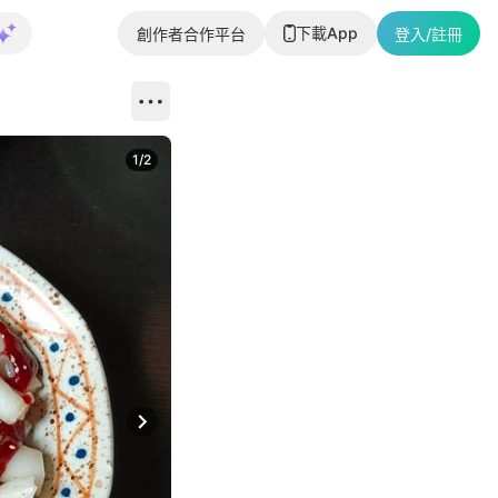
下載App
創作者合作平台
登入/註冊
1
/
2
即睇更多社
Next slide
返回帖文