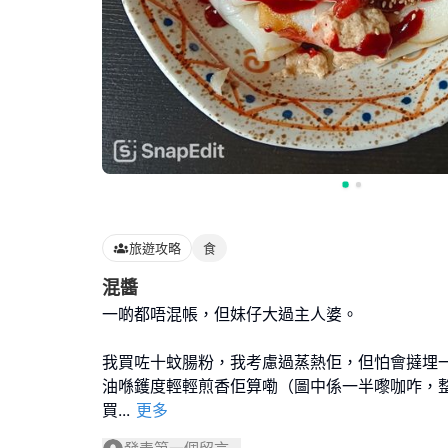
旅遊攻略
食
混醬
一啲都唔混帳，但妹仔大過主人婆。
我買咗十蚊腸粉，我考慮過蒸熱佢，但怕會撻埋
油喺鑊度輕輕煎香佢算嘞（圖中係一半嚟咖咋，
買
...
更多