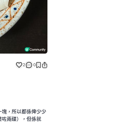
2
0
一塊，所以都係俾少少
整咗兩碟），但係就