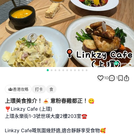
10
1
香港攻略
打卡
食
上環美食推介！🍝 意粉春雞都正！😋
❣️Linkzy Cafe (上環)
上環永樂街1-3號世瑛大廈2樓203室☎️
Linkzy Cafe嘅氛圍幾舒適,適合靜靜享受食物🥰