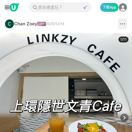
下載App
Chan Zoey
2025/12/14
1
/
11
Next