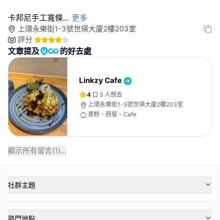
卡邦尼手工寬條
...
更多
上環永樂街1-3號世瑛大廈2樓203室
評分
文章提及
的好去處
Linkzy Cafe
4
5
人想去
上環永樂街1-3號世瑛大廈2樓203室
意粉、西餐、Cafe
顯示所有留言(
1
)...
社群主題
熱門地點