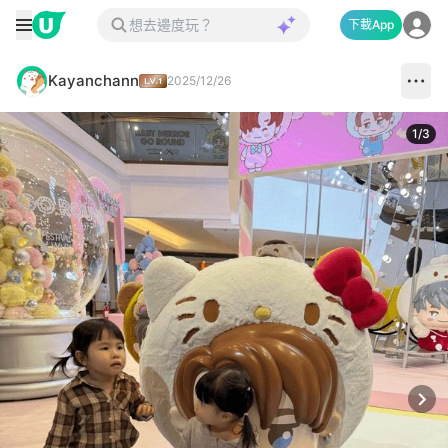
下載App
Kayanchann
2025/12/26
1
/
3
Next