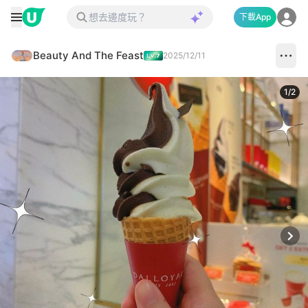
下載App
Beauty And The Feast
2025/12/11
1
/
2
Next