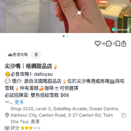
16
0
香港攻略
食
尖沙嘴｜格調甜品店🍦
😋必食攻略1: dalloyau
💬 簡介: 源自法國嘅甜品店🍦位於尖沙嘴港威商場🏬除咗
雪糕🍦仲有蛋糕🍰咖啡☕️可供選擇
必試招牌菜: 雙色扭紋雪糕 $68
一
...
更多
Shop 3220, Level 3, GateWay Arcade, Ocean Centre,
Harbour City, Canton Road, 3-27 Canton Rd, Tsim
Sha Tsui, 香港
評分