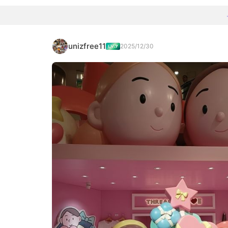
unizfree11
2025/12/30