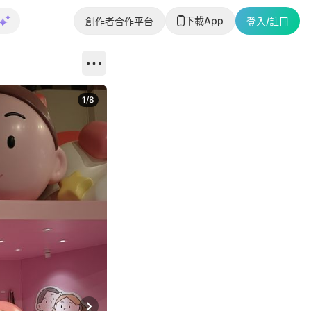
下載App
創作者合作平台
登入/註冊
1
/
8