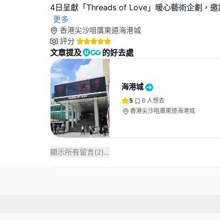
4日呈獻「Threads of Love」暖心藝術企劃，邀
更多
香港尖沙咀廣東道海港城
評分
文章提及
的好去處
海港城
5
6
人想去
香港尖沙咀廣東道海港城
顯示所有留言(
2
)...