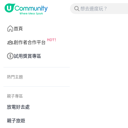
首頁
創作者合作平台
試用獎賞專區
熱門主題
親子專區
放電好去處
親子旅遊