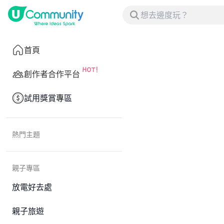
首頁
創作者合作平台
試用獎賞專區
熱門主題
親子專區
放電好去處
親子旅遊