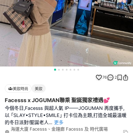
76
2
美妝時尚
美妝
Facesss x JOGUMAN聯乘 聖誕獨家禮遇💕
今個冬日,Facesss 與超人氣 IP——JOGUMAN 再度攜手,
以 ｢SLAY•STYLE•SMILE｣ 打卡位為主題,打造全城最溫暖
的冬日派對!聖誕老人
...
更多
海運大廈 Facesss、金鐘廊 Facesss 及 時代廣場