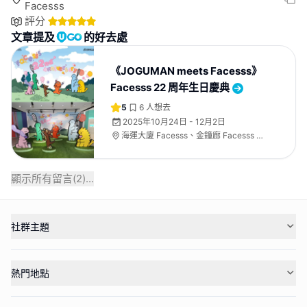
Facesss
評分
文章提及
的好去處
《JOGUMAN meets Facesss》
Facesss 22 周年生日慶典
5
6
人想去
2025年10月24日 - 12月2日
海運大廈 Facesss、金鐘廊 Facesss 及
時代廣場 Facesss
顯示所有留言(
2
)...
社群主題
熱門地點