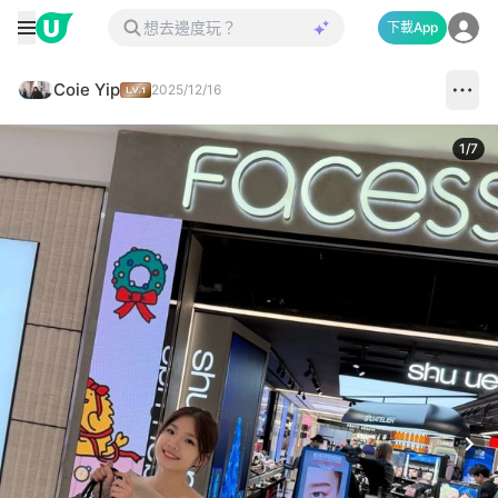
下載App
Coie Yip
2025/12/16
1
/
7
Next