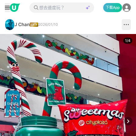
下載App
J Chan
2026/01/10
1
/
4
Next