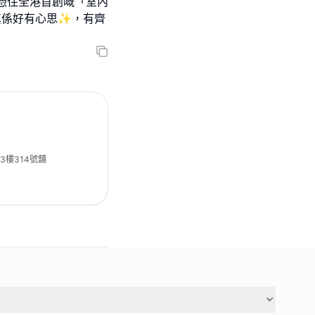
憑住全港首創嘅「室內
置真係好有心思✨，有齊
3樓314號舖