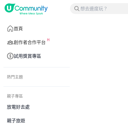
首頁
創作者合作平台
試用獎賞專區
熱門主題
親子專區
放電好去處
親子旅遊