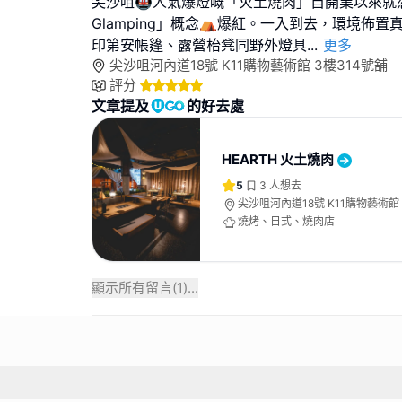
尖沙咀🚇人氣爆燈嘅「火土燒肉」自開業以來就
Glamping」概念⛺爆紅。一入到去，環境佈
印第安帳篷、露營枱凳同野外燈具
...
更多
尖沙咀河內道18號 K11購物藝術館 3樓314號舖
評分
文章提及
的好去處
HEARTH 火土燒肉
5
3
人想去
尖沙咀河內道18號 K11購物藝術館 
燒烤、日式、燒肉店
顯示所有留言(
1
)...