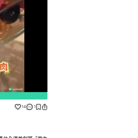
Unmute
14
1