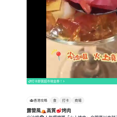
Loaded
:
100.00%
打卡即賞超市現金券！
香港攻略
食
打卡
商場
露營風⛺高質🥩烤肉