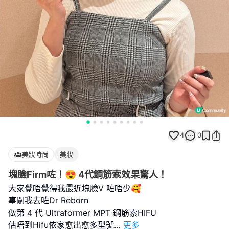
4
0
美妝時尚
美妝
塊臉Firm咗！😍 4代鋼筋索效果驚人！
大家覺唔覺得我最近塊臉V 咗唔少🥰
事關我去咗Dr Reborn
做第 4 代 Ultraformer MPT 鋼筋索HIFU
估唔到Hifu依家愈出愈多型號
...
更多