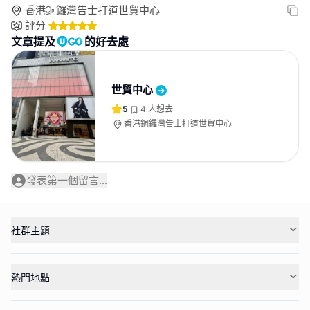
香港銅鑼灣告士打道世貿中心
評分
文章提及
的好去處
世貿中心
5
4
人想去
香港銅鑼灣告士打道世貿中心
發表第一個留言...
社群主題
熱門地點