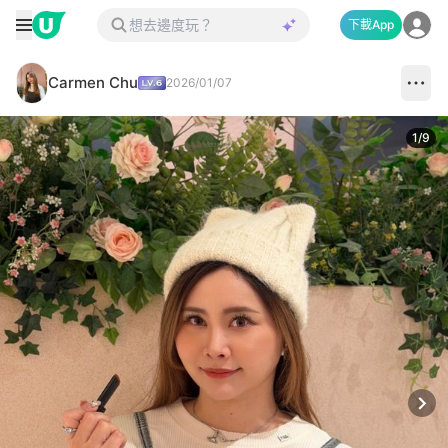
下載App
Carmen Chu
2026/01/07
1
/
9
Next