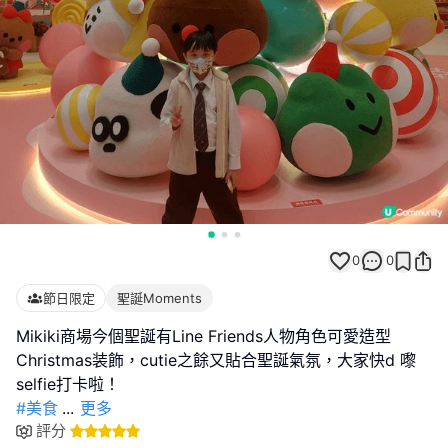
0
0
節日限定
聖誕Moments
Mikiki商場今個聖誕有Line Friends人物角色可愛造型
Christmas装飾，cutie之餘又貼合聖誕氣氛，大家快d 嚟
#美食
...
更多
評分