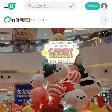
下載App
許雅儀
2025/12/17
1
/
3
Next