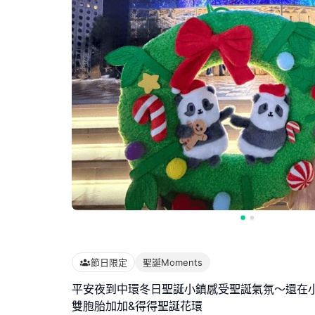
節日限定
聖誕Moments
平安夜到中環冬日聖誕小鎮感受聖誕氣氛～還在