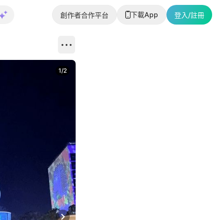
下載App
創作者合作平台
登入/註冊
1
/
2
即睇更多社