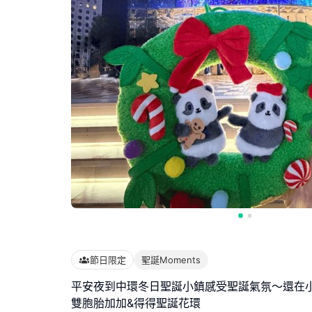
節日限定
聖誕Moments
平安夜到中環冬日聖誕小鎮感受聖誕氣氛～還在