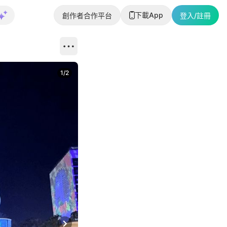
下載App
創作者合作平台
登入/註冊
1
/
2
即睇更多社