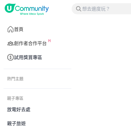
首頁
創作者合作平台
試用獎賞專區
熱門主題
親子專區
放電好去處
親子旅遊