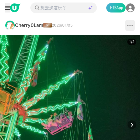
下載App
Cherry0Lam
2026/01/05
1
/
2
Next