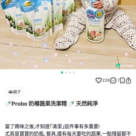
228
7
親子
🍼Probo 奶樽蔬果洗潔精 🍼 天然純淨
當了媽咪之後,才知道｢清潔｣這件事有多重要!
尤其是寶寶的奶瓶､餐具,還有每天要吃的蔬果,一點殘留都不