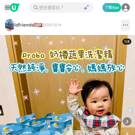
下載App
ldfriends
2025/12/14
1
/
4
Next