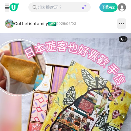
下載App
Cuttlefishfamily
2026/06/03
1
/
8
Next