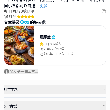
同小食都可以自選
...
更多
旺角726號17樓
評分
文章提及
的好去處
達摩堂
5
8
人想去
旺角726號17樓
神石燒、日本菜、日式
發表第一個留言...
社群主題
熱門地點