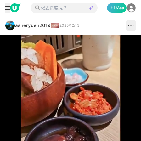
下載App
asheryuen2019
2025/12/13