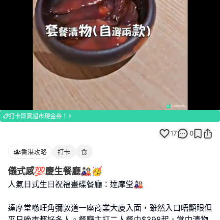
Loaded
:
Unmute
91.14%
打卡即賞超市現金券！
17
0
香港攻略
打卡
食
儀式感💯慶生餐廳🎎🥳
人氣日式生日祝福畫碟餐廳：達摩堂🎎
達摩堂喺旺角彌敦道一座商業大廈入面，雖然入口唔顯眼但
平日晚市都好多人。餐廳主打二人餐由$398起，當中漬物