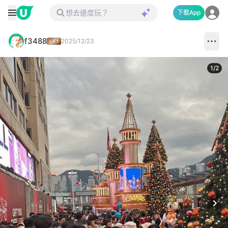
下載App
f3488
2025/12/23
1
/
2
Next