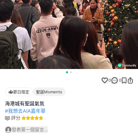
0
0
節日限定
聖誕Moments
#我想去AIA嘉年華
評分
發表第一個留言...