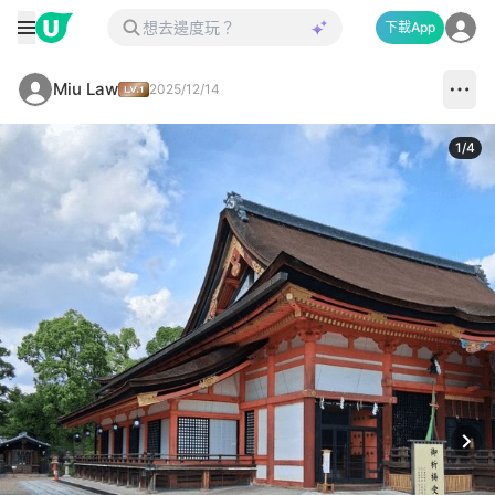
下載App
Miu Law
2025/12/14
1
/
4
Next