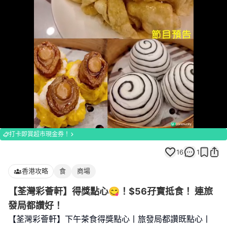
Loaded
:
Unmute
100.00%
打卡即賞超市現金券！
16
1
香港攻略
食
商場
【荃灣彩薈軒】得獎點心😋！$56孖寶抵食！ 連旅
發局都讚好！
【荃灣彩薈軒】下午茶食得獎點心丨旅發局都讚既點心丨