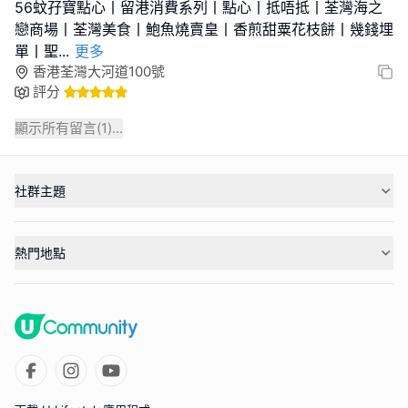
56蚊孖寶點心丨留港消費系列丨點心丨抵唔抵丨荃灣海之
戀商場丨荃灣美食丨鮑魚燒賣皇丨香煎甜粟花枝餅丨幾錢埋
單丨聖
...
更多
香港荃灣大河道100號
評分
顯示所有留言(
1
)...
社群主題
熱門地點