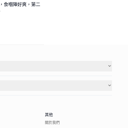
麵，食嗰陣好爽，第二
。
其他
關於我們