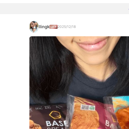
llingk
2025/12/18