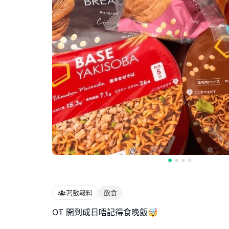
著數報料
飲食
OT 開到成日唔記得食晚飯🤯