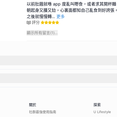
以前肚餓就喺 app 度亂叫嘢食，或者求其開杯
朝起身又腫又攰，心裏面都知自己亂食到好誇張
之後就慢慢轉
...
更多
評分
顯示所有留言(
1
)...
關於
探索
社群最強使用指南
U Lifestyle