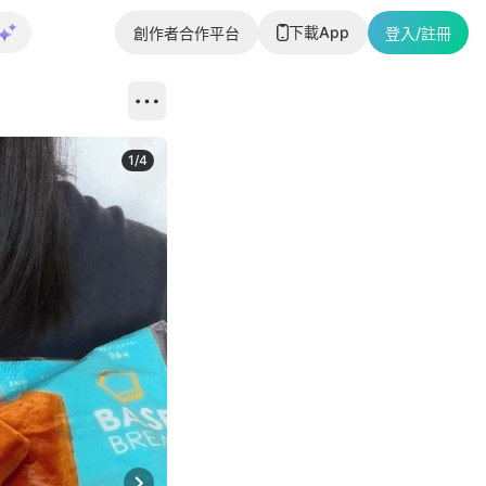
下載App
創作者合作平台
登入/註冊
1
/
4