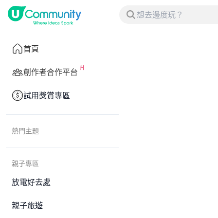
首頁
創作者合作平台
試用獎賞專區
熱門主題
親子專區
放電好去處
親子旅遊