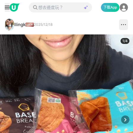
下載App
llingk
2025/12/18
1
/
4
Next