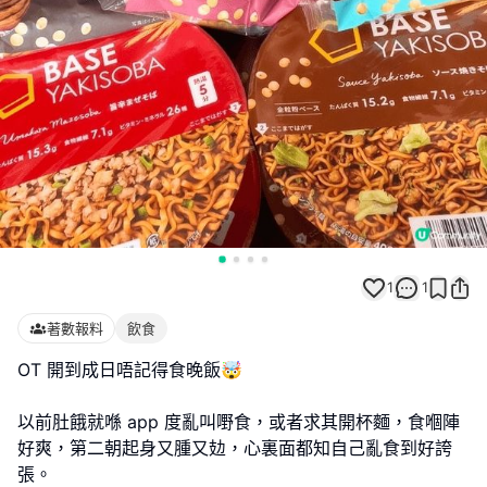
1
1
著數報料
飲食
OT 開到成日唔記得食晚飯🤯
以前肚餓就喺 app 度亂叫嘢食，或者求其開杯麵，食嗰陣
好爽，第二朝起身又腫又攰，心裏面都知自己亂食到好誇
張。