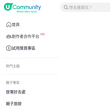
首頁
創作者合作平台
試用獎賞專區
熱門主題
親子專區
放電好去處
親子旅遊