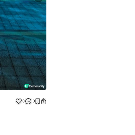
Next slide
0
0