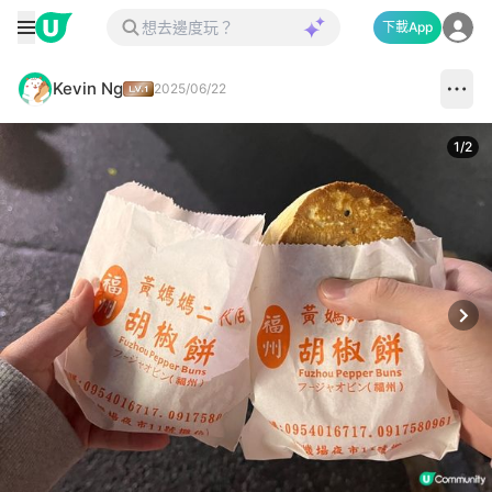
下載App
Kevin Ng
2025/06/22
1
/
2
Next