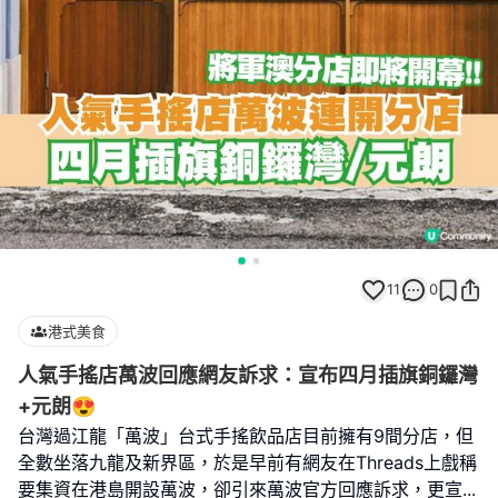
11
0
港式美食
人氣手搖店萬波回應網友訴求：宣布四月插旗銅鑼灣
+元朗😍
台灣過江龍「萬波」台式手搖飲品店目前擁有9間分店，但
全數坐落九龍及新界區，於是早前有網友在Threads上戲稱
要集資在港島開設萬波，卻引來萬波官方回應訴求，更宣
...