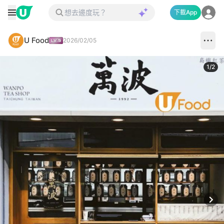
下載App
U Food
2026/02/05
1
/
2
Next