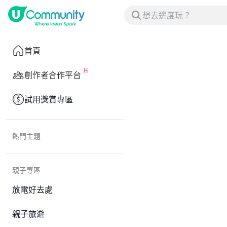
首頁
創作者合作平台
試用獎賞專區
熱門主題
親子專區
放電好去處
親子旅遊