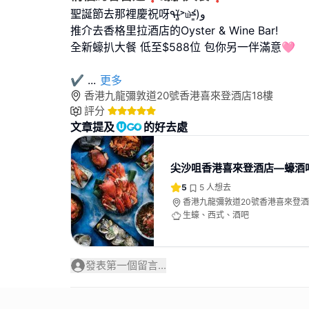
聖誕節去那裡慶祝呀٩(˃̶͈̀௰˂̶͈́)و
推介去香格里拉酒店的Oyster & Wine Bar!
全新蠔扒大餐 低至$588位 包你另一伴滿意🩷
✔️
...
更多
香港九龍彌敦道20號香港喜來登酒店18樓
評分
文章提及
的好去處
尖沙咀香港喜來登酒店—蠔酒
5
5
人想去
香港九龍彌敦道20號香港喜來登酒
生蠔、西式、酒吧
發表第一個留言...