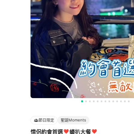
節日限定
聖誕Moments
情侶約會首選❣️蠔扒大餐❣️