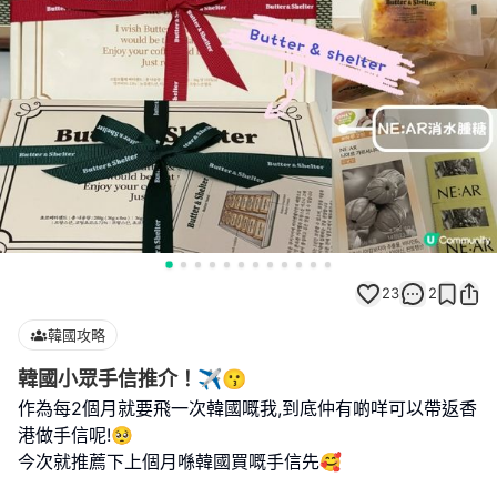
23
2
韓國攻略
韓國小眾手信推介！✈️😗
作為每2個月就要飛一次韓國嘅我,到底仲有啲咩可以帶返香
港做手信呢!🥺
今次就推薦下上個月喺韓國買嘅手信先🥰