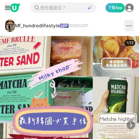
下載App
Mf_hundredlifestyle
2025/12/27
1
/
12
Next