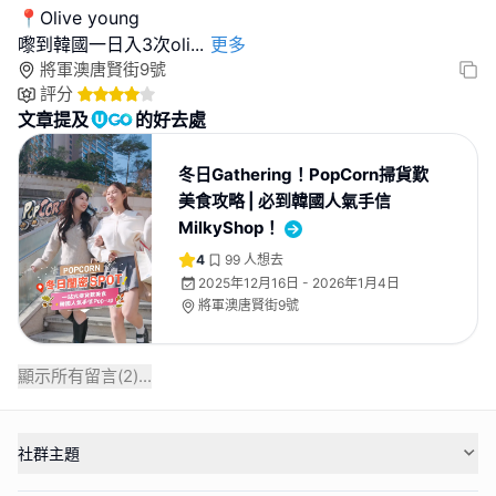
📍Olive young
嚟到韓國一日入3次oli
...
更多
將軍澳唐賢街9號
評分
文章提及
的好去處
冬日Gathering！PopCorn掃貨歎
美食攻略 | 必到韓國人氣手信
MilkyShop！
4
99
人想去
2025年12月16日 - 2026年1月4日
將軍澳唐賢街9號
顯示所有留言(
2
)...
社群主題