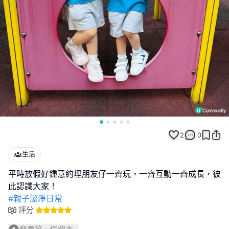
2
0
生活
平時放假好鍾意約埋朋友仔一齊玩，一齊互動一齊成長，彼
#親子潔淨日常
評分