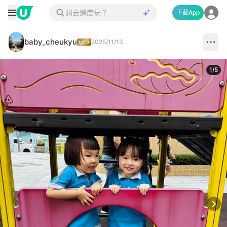
下載App
baby_cheukyu
2025/11/13
1
/
5
Next