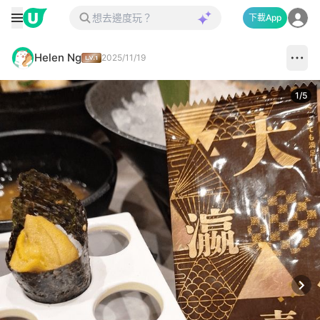
下載App
Helen Ng
2025/11/19
1
/
5
Next