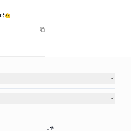
啦😉
其他