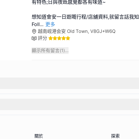
有特色;日與夜既感覺都各有味道~
想知道會安一日遊嘅行程/店舖資料,就留言話我知
Foll
...
更多
越南岘港会安 Old Town, V8GJ+W6Q
評分
顯示所有留言(
1
)...
關於
探索