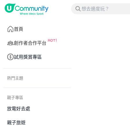
首頁
創作者合作平台
試用獎賞專區
熱門主題
親子專區
放電好去處
親子旅遊