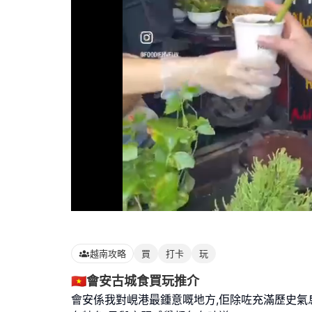
Loaded
:
82.19%
越南攻略
買
打卡
玩
🇻🇳會安古城食買玩推介
會安係我對峴港最鍾意嘅地方,佢除咗充滿歷史氣