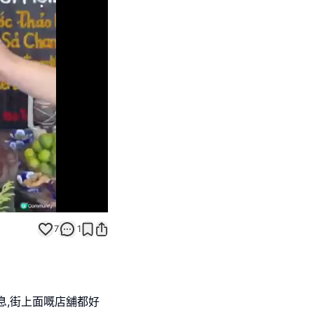
Unmute
7
1
息,街上面嘅店舖都好