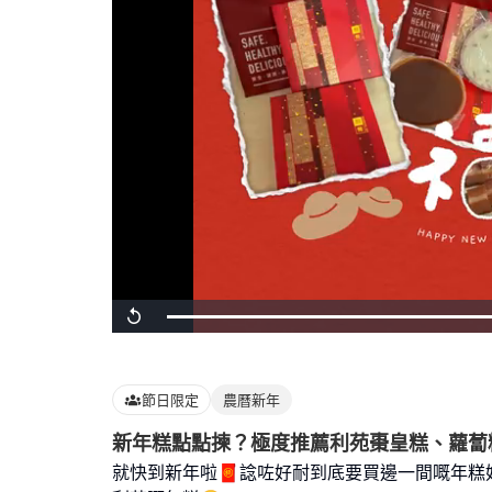
Loaded
:
Replay
100.00%
節日限定
農曆新年
新年糕點點揀？極度推薦利苑棗皇糕、蘿蔔
就快到新年啦🧧諗咗好耐到底要買邊一間嘅年糕