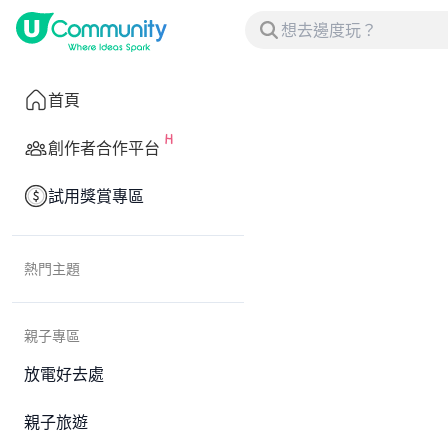
首頁
創作者合作平台
試用獎賞專區
熱門主題
親子專區
放電好去處
親子旅遊