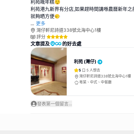
利苑嘅年糕😌
利苑港九新界有分店,如果趕時間講喺農曆新年之
...
更多
灣仔軒尼詩道338號北海中心1樓
評分
文章提及
的好去處
利苑 (灣仔)
5
5
人想去
灣仔軒尼詩道338號北海中心1樓
粵菜、中式、中餐廳
發表第一個留言...