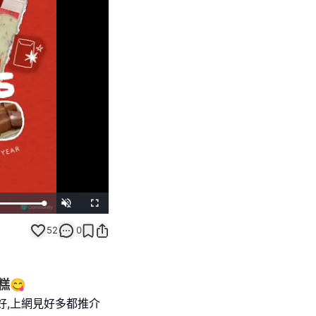
Unmute
Fullscreen
52
0
糕😋
好,上網見好多都推介