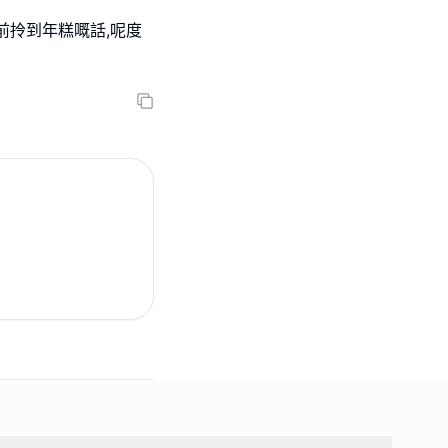
前拎到年糕嘅話,呢度