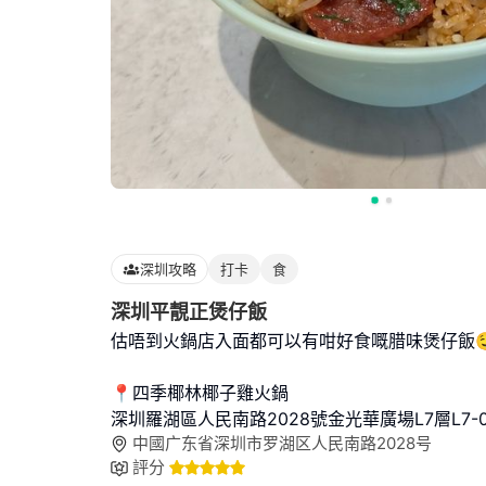
深圳攻略
打卡
食
深圳平靚正煲仔飯
估唔到火鍋店入面都可以有咁好食嘅腊味煲仔飯
📍四季椰林椰子雞火鍋
深圳羅湖區人民南路2028號金光華廣場L7層L7-0
中國广东省深圳市罗湖区人民南路2028号
評分