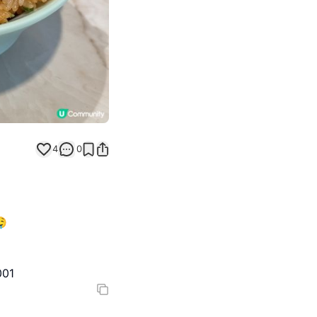
4
0

01