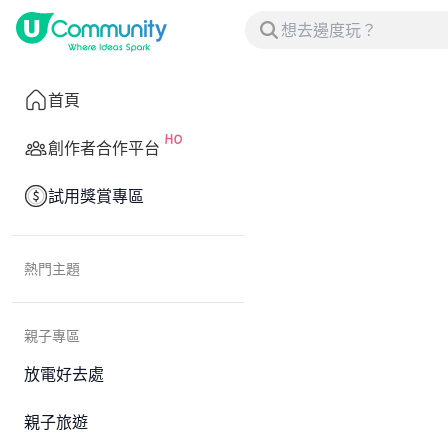
首頁
創作者合作平台
試用獎賞專區
熱門主題
親子專區
放電好去處
親子旅遊