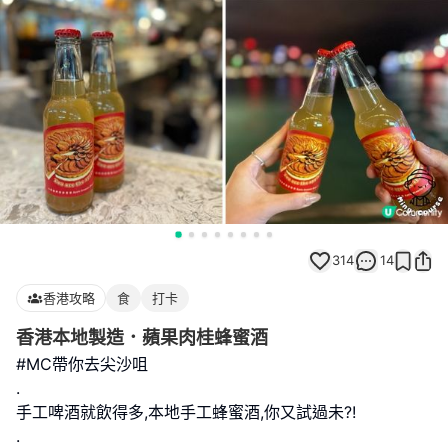
314
14
香港攻略
食
打卡
香港本地製造．蘋果肉桂蜂蜜酒
#MC帶你去尖沙咀
.
手工啤酒就飲得多,本地手工蜂蜜酒,你又試過未?!
.