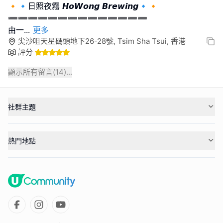
🔸🔹日照夜霧 𝙃𝙤𝙒𝙤𝙣𝙜 𝘽𝙧𝙚𝙬𝙞𝙣𝙜🔹🔸
➖➖➖➖➖➖➖➖➖➖➖➖➖➖
由一
...
更多
尖沙咀天星碼頭地下26-28號, Tsim Sha Tsui, 香港
評分
顯示所有留言(
14
)...
社群主題
熱門地點