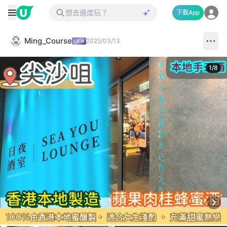
下載App
Ming_Course
2025/03/13
1
/
8
Next