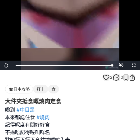
Loaded
:
Replay
Unmute
Full
100.00%
2
0
日本攻略
打卡
食
大件夾抵食嘅燒肉定食
嚟到
#中目黑
本來都諗住食
#燒肉
記得呢度有間好好食
不過唔記得咗叫咩名
點知行下行下竟然撞啱咗入去