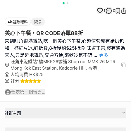
1
0
著數報料
飲食
美心下午餐，QR CODE落單88折
來到旺角東港鐵站,吃一個美心下午茶,心超值套餐有豬扒包
和一杯紅豆冰,好抵食,8折後約$25!抵食,味道正常,沒有驚為
天人,只是近地鐵站,交通方便,來歎冷氣不錯!
...
更多
旺角東港鐵站1樓MKK26號舖 Shop no. MMK 26 MTR
Mong Kok East Station, Kadoorie Hill, 香港
人均消費
HK$
25
評分
發表第一個留言...
社群主題