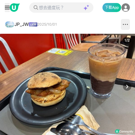
下載App
JP_JW
2025/10/01
1
/
2
Next