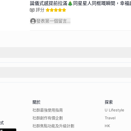
誕儀式感提前拉滿🎄同星星人同框嘅瞬間，幸福感
評分
發表第一個留言...
關於
探索
社群最強使用指南
U Lifestyle
社群創作有價企劃
Travel
程式
社群焦點功能及升級計劃
HK