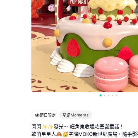
節日限定
聖誕Moments
閃閃✨✨發光～ 旺角東收埋咗聖誕童話！
軟萌星星人🙈🥳空降MOKO新世紀廣場，隨手