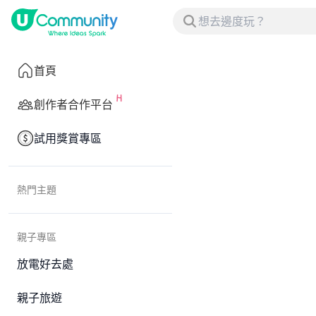
首頁
創作者合作平台
試用獎賞專區
熱門主題
親子專區
放電好去處
親子旅遊