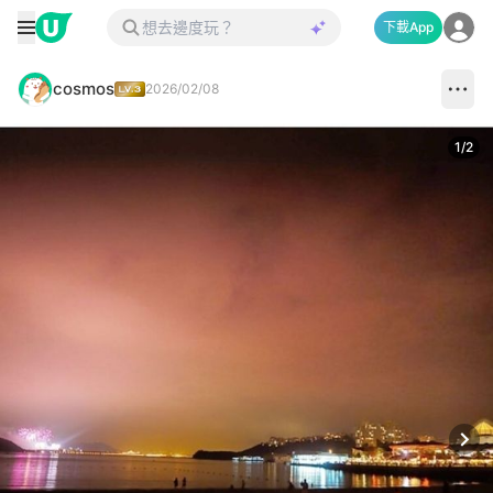
下載App
cosmos
2026/02/08
1
/
2
Next