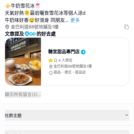
⚜️牛奶雪花冰🍧
天氣好熱🫠最岩曬食雪花冰等個人涼d
牛奶味好香🤤好滑身 同朋友
...
更多
金巴利道88號地舖及1樓
文章提及
的好去處
糖宮甜品專門店
4
人想去
金巴利道88號地舖及1樓
甜品、港式、甜品店
顯示所有留言(
2
)...
社群主題