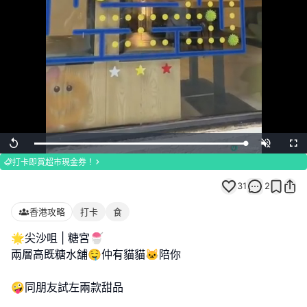
Loaded
:
Replay
Unmute
Full
100.00%
打卡即賞超市現金券！
31
2
香港攻略
打卡
食
🌟尖沙咀 | 糖宮🍧
兩層高既糖水舖🤤仲有貓貓🐱陪你
🤪同朋友試左兩款甜品