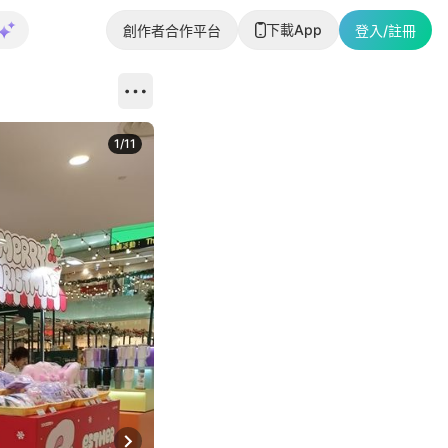
下載App
創作者合作平台
登入/註冊
1
/
11