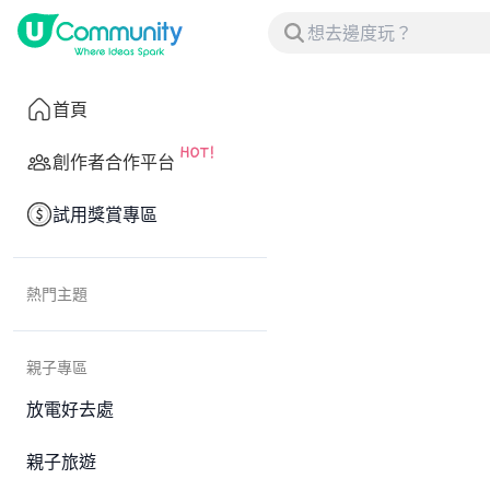
首頁
創作者合作平台
試用獎賞專區
熱門主題
親子專區
放電好去處
親子旅遊