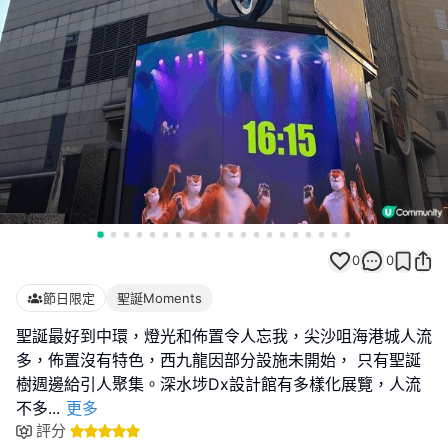
0
0
節日限定
聖誕Moments
聖誕最好到中環，燈光和佈置令人忘我，尖沙咀海港城人流
多，佈置沒有特色，西九龍因部分設施未開始， 只有聖誕
樹週邊給引人聚集。深水埗Dx設計館有多樣化展覽，人流
不多
...
更多
評分