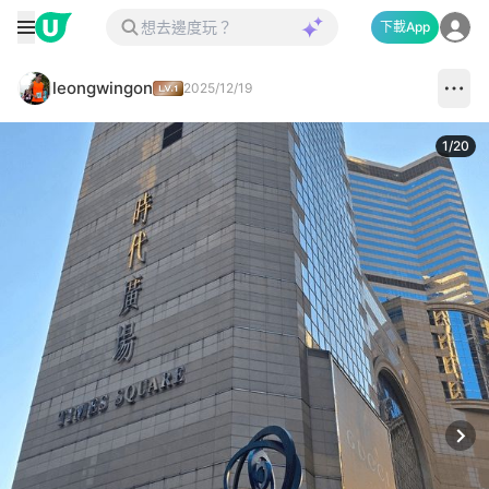
下載App
leongwingon
2025/12/19
1
/
20
Next