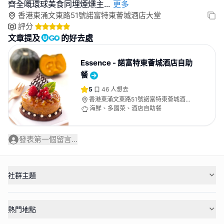
齊全嘅環球美食同埋煙燻主
...
更多
香港東涌文東路51號諾富特東薈城酒店大堂
評分
文章提及
的好去處
Essence - 諾富特東薈城酒店自助
餐
5
46
人想去
香港東涌文東路51號諾富特東薈城酒店
大堂
海鮮、多國菜、酒店自助餐
發表第一個留言...
社群主題
熱門地點