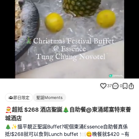
Loaded
:
Unmute
100.00%
37
0
節日限定
聖誕Moments
🧑‍🎄超抵 $268 酒店聖誕🎄自助餐@東涌諾富特東薈
城酒店
🎄✨搵平靚正聖誕Buffet?呢個東涌Essence自助餐真係
抵!$268就可以食到Lunch buffet 🍽️😋晚餐就$420 ~有