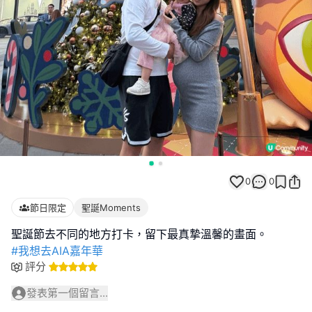
0
0
節日限定
聖誕Moments
#我想去AIA嘉年華
評分
發表第一個留言...