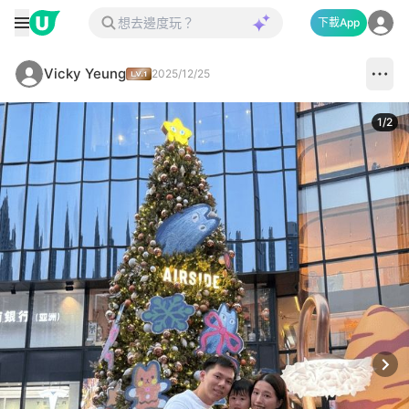
下載App
Vicky Yeung
2025/12/25
1
/
2
Next